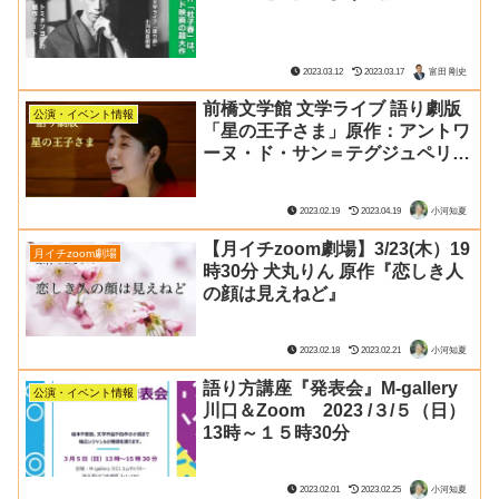
2023.03.12
2023.03.17
富田 剛史
前橋文学館 文学ライブ 語り劇版
公演・イベント情報
「星の王子さま」原作：アントワ
ーヌ・ド・サン＝テグジュペリ
4/15（土）午後2時～４時３０分
2023.02.19
2023.04.19
小河知夏
【月イチzoom劇場】3/23(木）19
月イチzoom劇場
時30分 犬丸りん 原作『恋しき人
の顔は見えねど』
2023.02.18
2023.02.21
小河知夏
語り方講座『発表会』M-gallery
公演・イベント情報
川口＆Zoom 2023 /３/５（日）
13時～１５時30分
2023.02.01
2023.02.25
小河知夏