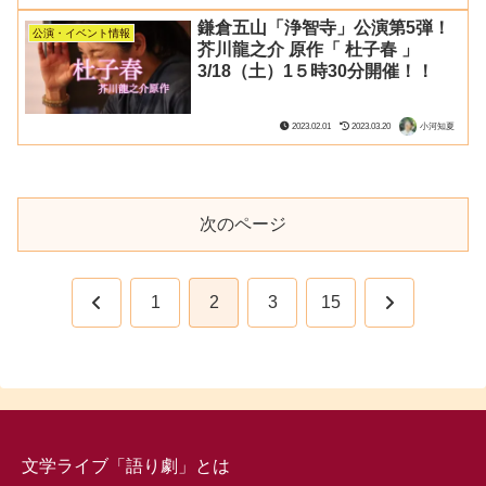
鎌倉五山「浄智寺」公演第5弾！
公演・イベント情報
芥川龍之介 原作「 杜子春 」
3/18（土）1５時30分開催！！
2023.02.01
2023.03.20
小河知夏
次のページ
前
次
1
2
3
15
へ
へ
文学ライブ「語り劇」とは