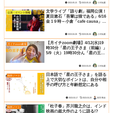
2023.05.15
2023.05.16
小河知夏
文学ライブ「語り劇」福岡公演！
公演・イベント情報
夏目漱石「吾輩は猫である」6/16
金 1９時～小倉「cafe causa」
6/17土 16時30分～福岡「AFTER
THE RAIN」
2023.04.28
2023.06.28
小河知夏
【月イチzoom劇場】4/12(水)19
月イチzoom劇場
時30分「星の王子さま（前編）」
5/9（火）19時30分ん「星の王子
さま（後編）」（サン＝テグジュ
ペリ原作）
2023.03.20
小河知夏
日本語で「星の王子さま」を語る
制作ノート
上で大切なポイントは、自分や相
手の呼び方と年齢想定にある
2023.03.17
2023.03.20
富田 剛史
「杜子春」芥川龍之介は、インド
制作ノート
映画の超大作のように語る!?