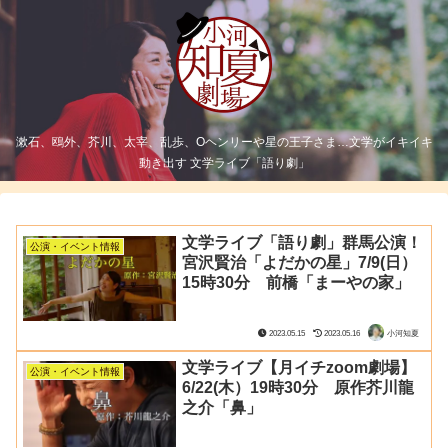
漱石、鴎外、芥川、太宰、乱歩、Oヘンリーや星の王子さま…文学がイキイキ
動き出す 文学ライブ「語り劇」
文学ライブ「語り劇」群馬公演！
公演・イベント情報
宮沢賢治「よだかの星」7/9(日）
15時30分 前橋「まーやの家」
2023.05.15
2023.05.16
小河知夏
文学ライブ【月イチzoom劇場】
公演・イベント情報
6/22(木）19時30分 原作芥川龍
之介「鼻」