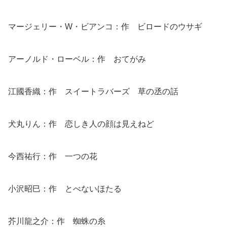
マージェリー・W・ビアンコ：作 ビロードのウサギ
アーノルド・ローベル：作 おてがみ
江國香織：作 スイートラバーズ 草の丞の話
犬丸りん：作 恋しき人の顔は見えねど
今西祐行：作 一つの花
小沢昭巳：作 とべないほたる
芥川龍之介：作 蜘蛛の糸