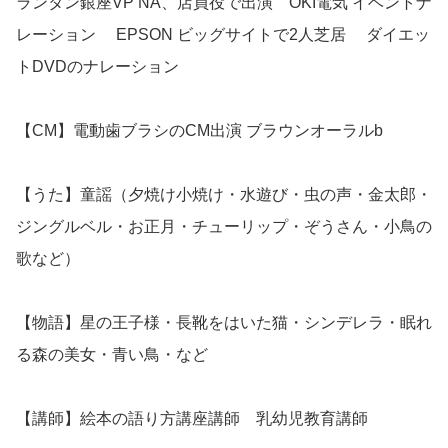
ランタン銀座VP NA、店員役で出演 OKI電気 イベントナ
レーション EPSON ビッグサイトで2人芝居 ダイエッ
トDVDのナレーション
【CM】電動歯ブラシのCM出演 ブラウンオーラルb
【うた】童謡（夕焼け小焼け・水遊び・虫の声・金太郎・
ジングルベル・お正月・チューリップ・ぞうさん・小鳥の
歌など）
【物語】星の王子様・長靴をはいた猫・シンデレラ・眠れ
る森の美女・青い鳥・など
【講師】絵本の語り方講座講師 乳幼児教育講師