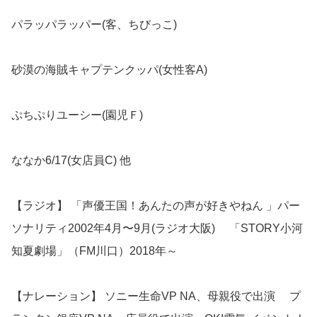
パラッパラッパー(客、ちびっこ)
砂漠の海賊キャプテンクッパ(女性客A)
ぷちぷりユーシー(園児Ｆ)
ななか6/17(女店員C) 他
【ラジオ】 「声優王国！あんたの声が好きやねん 」パー
ソナリティ2002年4月〜9月(ラジオ大阪) 「STORY小河
知夏劇場」（FM川口）2018年～
【ナレーション】 ソニー生命VP NA、母親役で出演 プ