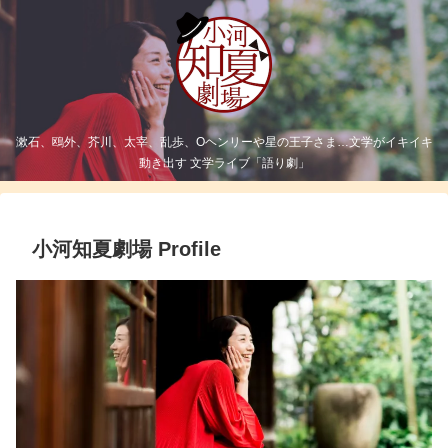
漱石、鴎外、芥川、太宰、乱歩、Oヘンリーや星の王子さま…文学がイキイキ
動き出す 文学ライブ「語り劇」
小河知夏劇場 Profile