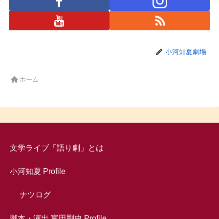
小河知夏劇場
ホーム
文学ライブ「語り劇」とは
小河知夏 Profile
ナツログ
脚本・演出 富田剛史 Profile