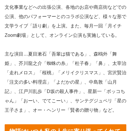
文化事業などへの出張公演、各地のお店や商店街などでの
公演、他のパフォーマーとのコラボ公演など、様々な形で
文学ライブ「語り劇」を上演。また、毎月一回「月イチ
Zoom劇場」として、オンライン公演も実施している。
主な演目…夏目漱石「吾輩は猫である」、森鴎外「舞
姫」、芥川龍之介「蜘蛛の糸」「杜子春」「鼻」、太宰治
「走れメロス」「桜桃」「メリイクリスマス」、宮沢賢治
「注文の多い料理店」「よだかの星」、中島敦「山月
記」、江戸川乱歩「D坂の殺人事件」、星新一「ボッコち
ゃん」「おーい、でてこーい」、サンテグジュペリ「星の
王子さま」、オー・ヘンリー「賢者の贈り物」など。