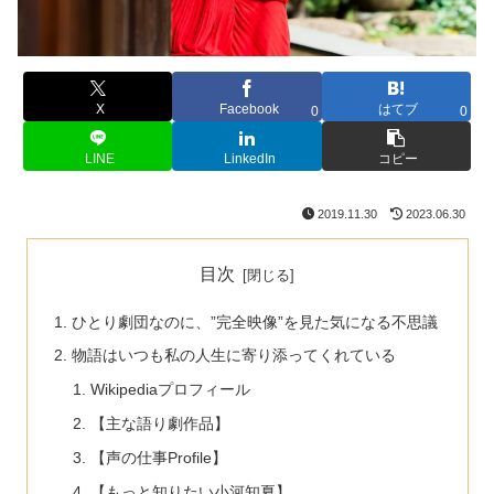
X
Facebook
はてブ
0
0
LINE
LinkedIn
コピー
2019.11.30
2023.06.30
目次
ひとり劇団なのに、”完全映像”を見た気になる不思議
物語はいつも私の人生に寄り添ってくれている
Wikipediaプロフィール
【主な語り劇作品】
【声の仕事Profile】
【もっと知りたい小河知夏】