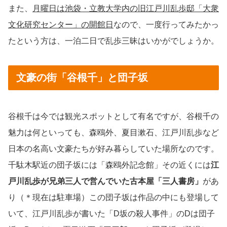
また、
月曜日は池袋・立教大学内の旧江戸川乱歩邸「大衆
文化研究センター」の開館日
なので、一度行ってみたかっ
たという方は、一泊二日で乱歩三昧はいかがでしょうか。
文豪の街「谷根千」と団子坂
谷根千は今では観光スポットとして有名ですが、谷根千の
魅力は何といっても、森鴎外、夏目漱石、江戸川乱歩など
日本の名高い文豪たちが好み暮らしていた場所なのです。
千駄木駅近の団子坂には「森鴎外記念館」その近くには
江
戸川乱歩が兄弟三人で営んでいた古本屋「三人書房」
があ
り（＊現在は駐車場）この団子坂は作品の中にも登場して
いて、江戸川乱歩が書いた「D坂の殺人事件」のDは団子