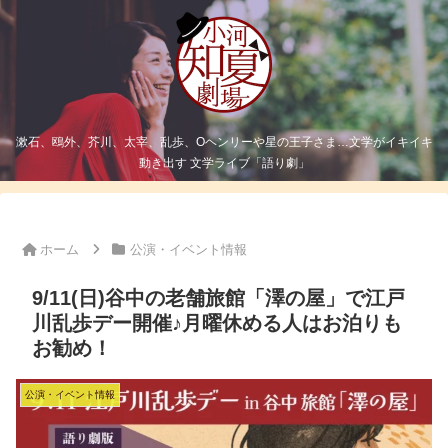
漱石、鴎外、芥川、太宰、乱歩、Oヘンリーや星の王子さま…文学がイキイキ
動き出す 文学ライブ「語り劇」
ホーム
公演・イベント情報
9/11(日)谷中の老舗旅館「澤の屋」で江戸
川乱歩デー開催♪月曜休める人はお泊りも
お勧め！
公演・イベント情報