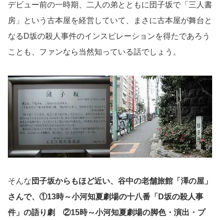
デビュー前の一時期、二人の弟とともに団子坂で「三人書
房」という古本屋を経営していて、まさに古本屋が舞台と
なるD坂の殺人事件のインスピレーションを得たであろう
ことも、ファンなら当然知っている話でしょう。
そんな
団子坂からもほど近い、谷中の老舗旅館「澤の屋」
さんで、①13時～小河知夏劇場の十八番「D坂の殺人事
件」の語り劇 ②15時～小河知夏劇場の脚色・演出・プ