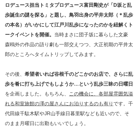
ロデュース担当トミタプロデュース富田剛史が「D坂と乱
歩誕生の謎を探る」と題し、鳥羽出身の平井太郎（＊乱歩
の本名）がいかにして江戸川乱歩になったのかを紐解くト
ークイベントを開催。
当時まさに団子坂に暮らした文豪
森鴎外の作品の語り劇も一部交えつつ、大正初期の平井太
郎のところへタイムトリップしてみます。
その後、
希望者いれば谷根千のどこかのお店で、さらに乱
歩を肴に打ち上げでもしようか…という乱歩三昧の日曜日
を企画しました。もちろん、
この機会に、各部屋雰囲気溢
れる和室旅館の澤の屋さんにお泊りするのも有り
です。千
代田線千駄木駅やJR山手線日暮里駅なども近いので、そ
のまま月曜日に出勤もいいでしょう。