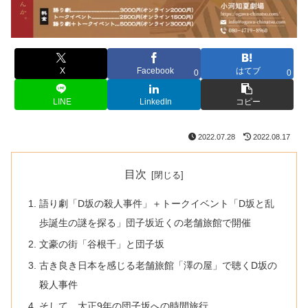
X
Facebook
はてブ
0
0
LINE
LinkedIn
コピー
2022.07.28
2022.08.17
目次
語り劇「D坂の殺人事件」＋トークイベント「D坂と乱
歩誕生の謎を探る」団子坂近くの老舗旅館で開催
文豪の街「谷根千」と団子坂
古き良き日本を感じる老舗旅館「澤の屋」で聴くD坂の
殺人事件
そして、大正9年の団子坂への時間旅行…