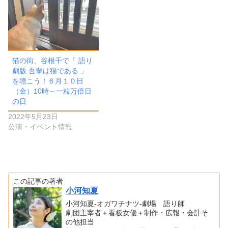
猫の街、谷根千で「 語り
劇版 吾輩は猫である 」
を聴こう！６月１０日
（金）10時～一粒万倍日
の日
2022年5月23日
公演・イベント情報
この記事の著者
小河知夏
小河知夏-オガワチナツ-劇場 語り師
劇団主宰者＋看板女優＋制作・広報・会計そ
の他担当