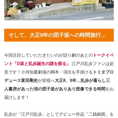
そして、大正9年の団子坂への時間旅行…
今回注目していただきたいのが語り劇のあとの
トークイベ
ント「D坂と乱歩誕生の謎を探る」
江戸川乱歩ファンは必
見です！小河知夏劇場の脚本・演出を手掛ける
トミタプロ
デュース富田剛史
が皆様へ
大正8、9年…乱歩が暮らし三
人書房があった頃の団子坂がありあり想像できる時間
をお
届けします！
乱歩が「江戸川乱歩」としてデビュー作品「二銭銅貨」を