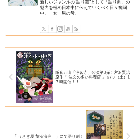
新しいジャンルの"語り芸"として「語り劇」の
魅力を極め日本中に伝えていくべく日々奮闘
中。一女一男の母。
鎌倉五山「浄智寺」公演第3弾！宮沢賢治
原作「 注文の多い料理店 」９/３（土）1
７時開催！！
「 うさぎ屋 鵠沼海岸 」にて語り劇！