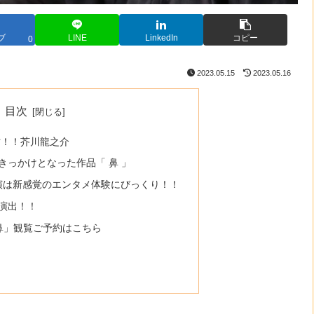
ブ
LINE
LinkedIn
コピー
0
2023.05.15
2023.05.16
目次
才！！芥川龍之介
きっかけとなった作品「 鼻 」
公演は新感覚のエンタメ体験にびっくり！！
演出！！
鼻」観覧ご予約はこちら