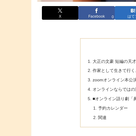
X
Facebook
はて
0
大正の文豪 短編の天
作家として生きて行く
zoomオンライン本
オンラインならではの
■オンライン語り劇「
予約カレンダー
関連