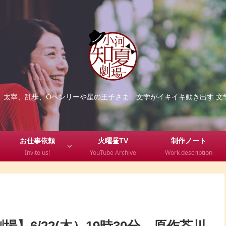
、太宰、乱歩、Oヘンリーや星の王子さま…文学がイキイキ動き出す 文
お仕事依頼
火曜昼TV
制作ノート
Invite us!
YouTube Archive
Work description