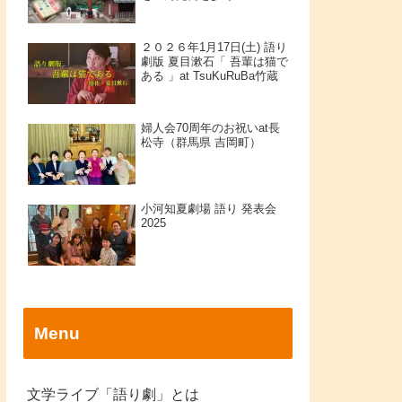
２０２６年1月17日(土) 語り
劇版 夏目漱石「 吾輩は猫で
ある 」at TsuKuRuBa竹蔵
婦人会70周年のお祝いat長
松寺（群馬県 吉岡町）
小河知夏劇場 語り 発表会
2025
Menu
文学ライブ「語り劇」とは