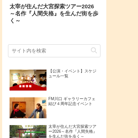
太宰が住んだ大宮探索ツアー2026
～名作『人間失格』を生んだ街を歩
く～
【公演・イベント】スケジ
ュール一覧
FM川口 ギャラリーカフェ
結び４周年記念イベント
太宰が住んだ大宮探索ツア
ー2026～名作『人間失格』
を生んだ街を歩く～