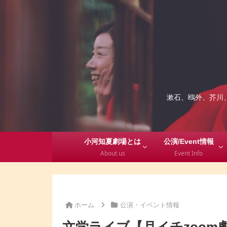
漱石、鴎外、芥川
小河知夏劇場とは
公演/Event情報
About us
Event Info
ホーム
公演・イベント情報