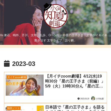
漱石、鴎外、芥川、太宰、乱歩、Oヘンリーや星の王子さま…文学がイキイキ
動き出す 文学ライブ「語り劇」
2023-03
【月イチzoom劇場】4/12(水)19
月イチzoom劇場
時30分「星の王子さま（前編）」
5/9（火）19時30分ん「星の王子
さま（後編）」（サン＝テグジュ
ペリ原作）
2023.03.20
小河知夏
日本語で「星の王子さま」を語る
制作ノート