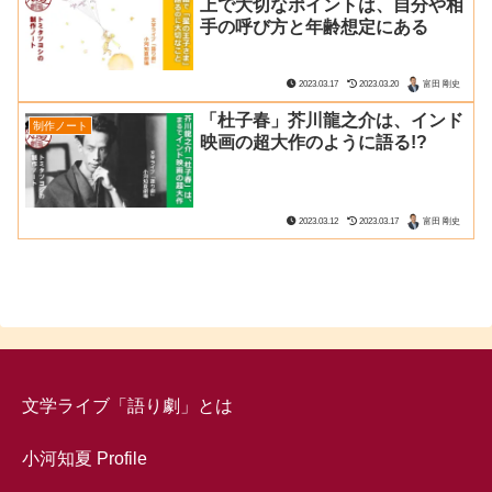
上で大切なポイントは、自分や相
手の呼び方と年齢想定にある
2023.03.17
2023.03.20
富田 剛史
「杜子春」芥川龍之介は、インド
制作ノート
映画の超大作のように語る!?
2023.03.12
2023.03.17
富田 剛史
文学ライブ「語り劇」とは
小河知夏 Profile