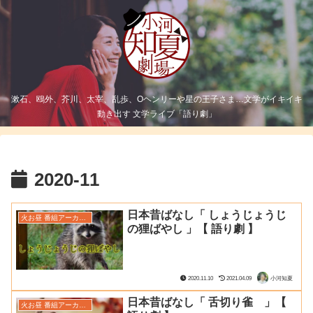
漱石、鴎外、芥川、太宰、乱歩、Oヘンリーや星の王子さま…文学がイキイキ
動き出す 文学ライブ「語り劇」
2020-11
日本昔ばなし「 しょうじょうじ
火お昼 番組アーカイブ
の狸ばやし 」【 語り劇 】
2020.11.10
2021.04.09
小河知夏
日本昔ばなし「 舌切り雀 」【
火お昼 番組アーカイブ