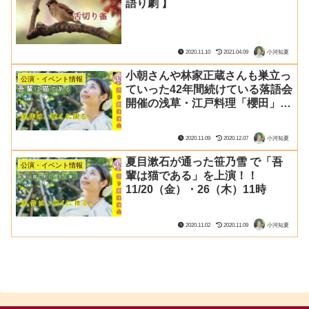
語り劇 】
2020.11.10
2021.04.09
小河知夏
小朝さんや林家正蔵さんも巣立っ
公演・イベント情報
ていった42年間続けている落語会
開催の浅草・江戸料理「櫻田」で
「吾輩は猫である」を上演！
12/13（日）16時
2020.11.09
2020.12.07
小河知夏
夏目漱石が通った笹乃雪 で「吾
公演・イベント情報
輩は猫である」を上演！！
11/20（金）・26（木）11時
2020.11.02
2020.11.09
小河知夏