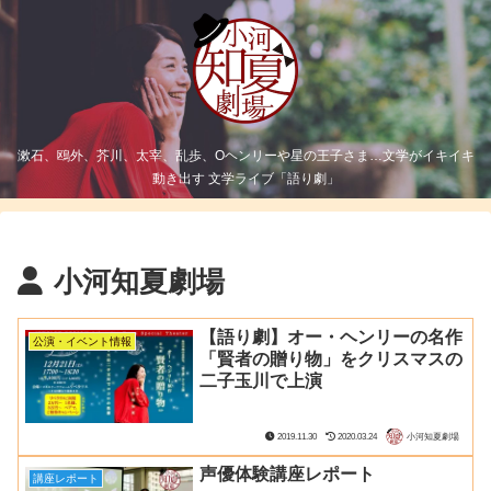
漱石、鴎外、芥川、太宰、乱歩、Oヘンリーや星の王子さま…文学がイキイキ
動き出す 文学ライブ「語り劇」
小河知夏劇場
【語り劇】オー・ヘンリーの名作
公演・イベント情報
「賢者の贈り物」をクリスマスの
二子玉川で上演
2019.11.30
2020.03.24
小河知夏劇場
声優体験講座レポート
講座レポート