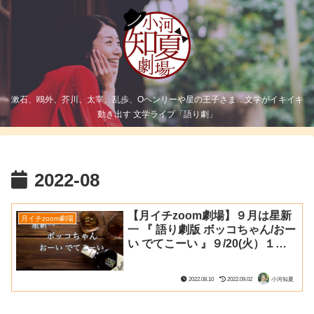
漱石、鴎外、芥川、太宰、乱歩、Oヘンリーや星の王子さま…文学がイキイキ
動き出す 文学ライブ「語り劇」
2022-08
【月イチzoom劇場】９月は星新
月イチzoom劇場
一 『 語り劇版 ボッコちゃん/おー
い でてこーい 』９/20(火）１９
時３０分￼
2022.08.10
2022.09.02
小河知夏