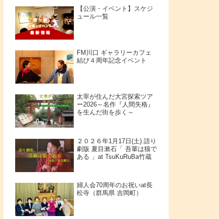
【公演・イベント】スケジ
ュール一覧
FM川口 ギャラリーカフェ
結び４周年記念イベント
太宰が住んだ大宮探索ツア
ー2026～名作『人間失格』
を生んだ街を歩く～
２０２６年1月17日(土) 語り
劇版 夏目漱石「 吾輩は猫で
ある 」at TsuKuRuBa竹蔵
婦人会70周年のお祝いat長
松寺（群馬県 吉岡町）