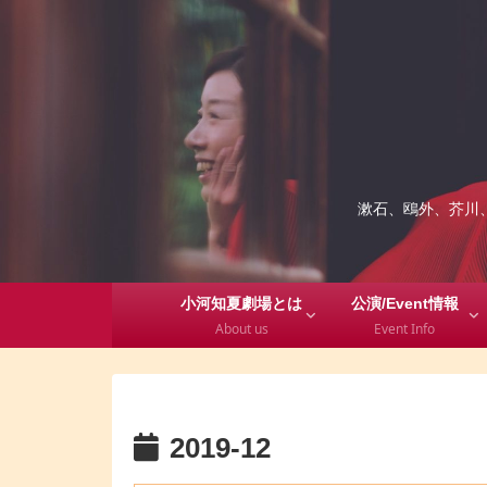
漱石、鴎外、芥川
小河知夏劇場とは
公演/Event情報
About us
Event Info
2019-12