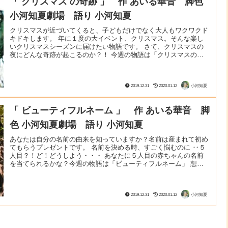
「 クリスマス の奇跡 」 作 あいる華音 脚色
小河知夏劇場 語り 小河知夏
クリスマスが近づいてくると、子どもだけでなく大人もワクワクド
キドキします。 年に１度の大イベント、クリスマス。そんな楽し
いクリスマスシーズンに届けたい物語です。 さて、クリスマスの
夜にどんな奇跡が起こるのか？！ 今週の物語は「クリスマスの奇
跡」 想像力のスクリーンに映る まるで映画のような「語り劇」
毎週火曜夜９時語り劇無料配信しています。 読み聞かせでも、
朗…→【記事を読む!!】
2019.12.31
2020.01.12
小河知夏
「 ビューティフルネーム 」 作 あいる華音 脚
色 小河知夏劇場 語り 小河知夏
あなたは自分の名前の由来を知っていますか？名前は産まれて初め
てもらうプレゼントです。 名前を決める時、すごく悩むのに ‥５
人目？！ど！どうしよう・・・ あなたに５人目の赤ちゃんの名前
を当てられるかな？今週の物語は「ビューティフルネーム」 想像
力のスクリーンに映る まるで映画のような「語り劇」毎週火曜夜
９時語り劇無料配信しています。 読み聞かせでも、朗読とも違…
→【記事を読む!!】
2019.12.31
2020.01.12
小河知夏