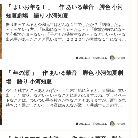
「 よいお年を！ 」 作 あいる華音 脚色 小河
知夏劇場 語り 小河知夏
振り返ってみると令和元年はどんな１年でしたか？「結婚したよ
～」っていう方、「転勤になっちゃったよ～」「家族が病気になっ
て心配でたまらない」「子どもが受験生なの～」など、いろいろな
出来事があったことと思います。２０２０年が素敵な１年になりま
すように、祈りながら語っています。 想像力のスクリーンに映
る まるで映画のような語り劇 読み聞かせでもなく、朗読でも語
り。…→【記事を読む!!】
2019.12.31
2020.01.12
小河知夏
「 年の瀬 」 作 あいる華音 脚色 小河知夏劇
場 語り 小河知夏
今年も残すところあとわずか・・年末年始に入ると、大掃除、買い
出し、年賀状、などいろいろなことに追われますよね。プライベー
トなことは、ついつい手を抜きがちなこともありますが、新年を気
持ちよく過ごしたい！！今夜はみんなが激しく共感するこの作
品！！ 「はあ~!やらなくちゃ！でも、気が重～い（泣）」 そんな
風に思っているのは、あなただけではないようです。笑 想像力
の…→【記事を読む!!】
2019.12.31
2020.01.12
小河知夏