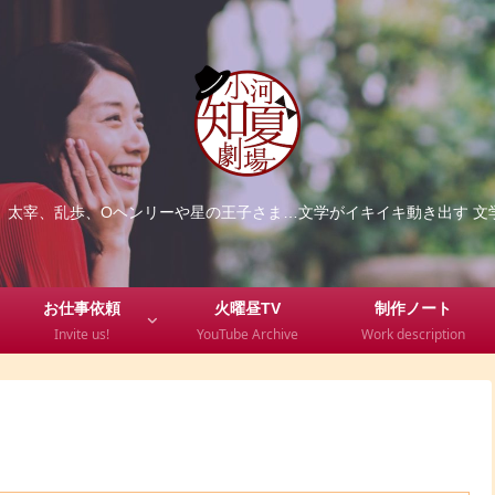
、太宰、乱歩、Oヘンリーや星の王子さま…文学がイキイキ動き出す 文
お仕事依頼
火曜昼TV
制作ノート
Invite us!
YouTube Archive
Work description