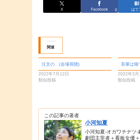
X
Facebook
はて
0
関連
注文の…(会場視聴)
吾輩は猫
2022年7月12日
2022年3月
類似投稿
類似投稿
この記事の著者
小河知夏
小河知夏-オガワチナツ
劇団主宰者＋看板女優＋