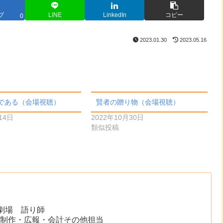
ブ
LINE
LinkedIn
コピー
0
2023.01.30
2023.05.16
である（会場視聴）
賢者の贈り物（会場視聴）
14日
2022年10月30日
類似投稿
-劇場 語り師
制作・広報・会計その他担当