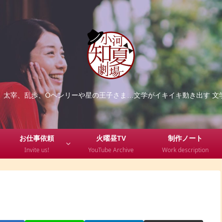
、太宰、乱歩、Oヘンリーや星の王子さま…文学がイキイキ動き出す 文
お仕事依頼
火曜昼TV
制作ノート
Invite us!
YouTube Archive
Work description