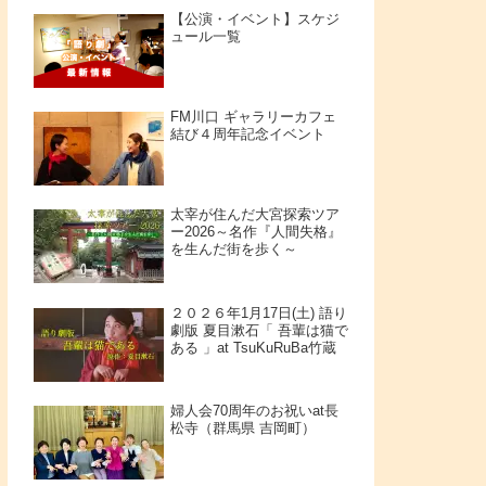
【公演・イベント】スケジ
ュール一覧
FM川口 ギャラリーカフェ
結び４周年記念イベント
太宰が住んだ大宮探索ツア
ー2026～名作『人間失格』
を生んだ街を歩く～
２０２６年1月17日(土) 語り
劇版 夏目漱石「 吾輩は猫で
ある 」at TsuKuRuBa竹蔵
婦人会70周年のお祝いat長
松寺（群馬県 吉岡町）