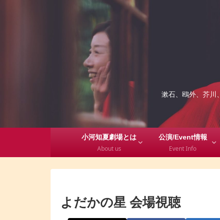
漱石、鴎外、芥川
小河知夏劇場とは
公演/Event情報
About us
Event Info
よだかの星 会場視聴